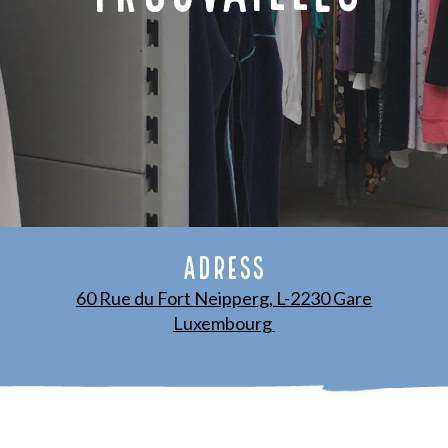
ADRESS
60 Rue du Fort Neipperg, L-2230 Gare
Luxembourg