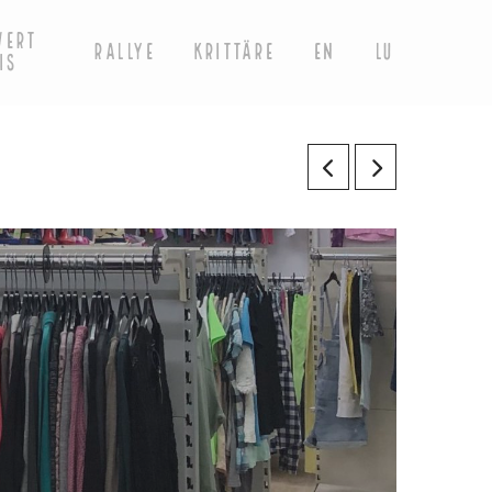
WERT
RALLYE
KRITTÄRE
EN
LU
IS