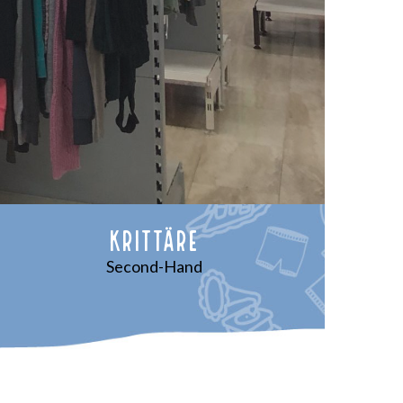
krittäre
Second-Hand