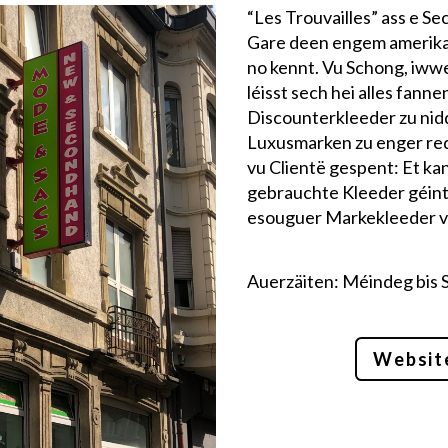
“Les Trouvailles” ass e S
Gare deen engem amerikan
no kennt. Vu Schong, iww
léisst sech hei alles fanne
Discounterkleeder zu nid
Luxusmarken zu enger re
vu Clientë gespent: Et ka
gebrauchte Kleeder géint
esouguer Markekleeder v
Auerzäiten: Méindeg bis
Websit