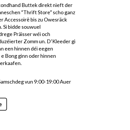
econdhand Buttek direkt nieft der
eschen “Thrift Store” scho ganz
er Accessoirë bis zu Owesräck
n. Si bidde souwuel
drege Präisser wéi och
duzéierter Zomm un. D’Kleeder gi
nn een hinnen déi eegen
 e Bong ginn oder hinnen
erkaafen.
 Samschdeg vun 9:00-19:00
Auer
e