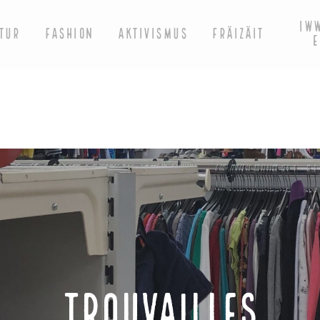
IW
TUR
FASHION
AKTIVISMUS
FRÄIZÄIT
E
trouvailles